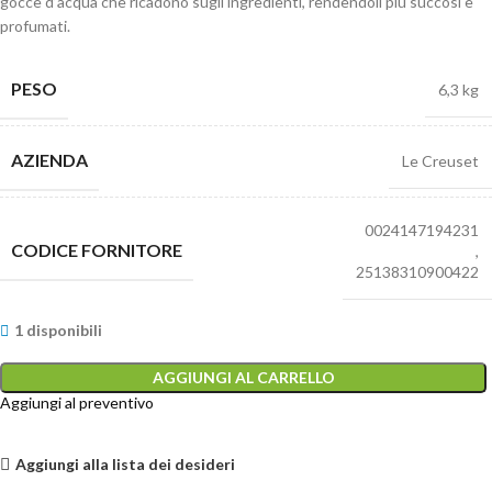
gocce d’acqua che ricadono sugli ingredienti, rendendoli più succosi e
profumati.
PESO
6,3 kg
AZIENDA
Le Creuset
0024147194231
CODICE FORNITORE
,
25138310900422
1 disponibili
AGGIUNGI AL CARRELLO
Aggiungi al preventivo
Aggiungi alla lista dei desideri