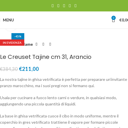
0
MENU
€
0,0
Clicca per ingrandire
-45%
IN EVIDENZA
Home
Pentolame
Le Creuset Tajine cm 31, Arancio
€
211,00
€
384,30
La nostra tajine in ghisa vetrificata è perfetta per preparare un’invitante
pranzo marocchino, ma i suoi pregi non si fermano qui.
Usala per cucinare a fuoco lento carni o verdure, in qualsiasi modo,
aggiungendo una piccola quantità di liquidi.
La base in ghisa vetrificata cuoce il cibo in modo uniforme, mentre il
coperchio in gres vetrificato trattiene il vapore per formare piccole