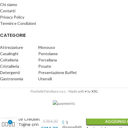
Chi siamo
Contatti
Privacy Policy
Termini e Condizioni
CATEGORIE
Attrezzature
Monouso
Casalinghi
Pentolame
Coltelleria
Porcellana
Cristalleria
Posate
Detergenti
Presentazione Buffet
Gastronomia
Utensili
Fischetti Forniture s.n.c. - Made with ♥ by
X5G
Le Creuset
€
384,30
AGGIUNGI 
1
0
Tajine cm
disponibili