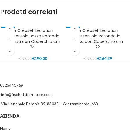
Prodotti correlati
Le Creuset Evolution
Le Creuset Evolution
-36%
-45%
Casseruola Bassa Rotonda
Casseruola Rotonda in
IN EVIDENZA
SOLD OUT
in Ghisa con Coperchio cm
Ghisa con Coperchio cm
IN EVIDENZA
24
22
€
190,00
€
164,39
€
298,90
€
298,90
0825441769
info@fischettiforniture.com
Via Nazionale Baronia 85, 83035 – Grottaminarda (AV)
AZIENDA
Home