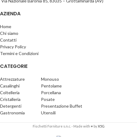
Via Nazionale Baronia 85, 83035 – Grottaminarda (AV)
AZIENDA
Home
Chi siamo
Contatti
Privacy Policy
Termini e Condizioni
CATEGORIE
Attrezzature
Monouso
Casalinghi
Pentolame
Coltelleria
Porcellana
Cristalleria
Posate
Detergenti
Presentazione Buffet
Gastronomia
Utensili
Fischetti Forniture s.n.c. - Made with ♥ by
X5G