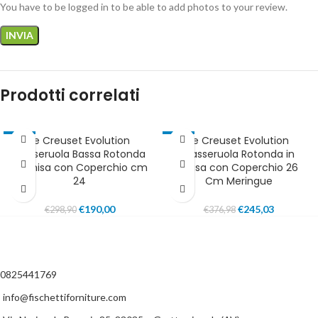
You have to be logged in to be able to add photos to your review.
Prodotti correlati
Le Creuset Evolution
Le Creuset Evolution
-36%
-35%
Casseruola Bassa Rotonda
Casseruola Rotonda in
IN EVIDENZA
SOLD OUT
in Ghisa con Coperchio cm
Ghisa con Coperchio 26
IN EVIDENZA
24
Cm Meringue
€
190,00
€
245,03
€
298,90
€
376,98
0825441769
info@fischettiforniture.com