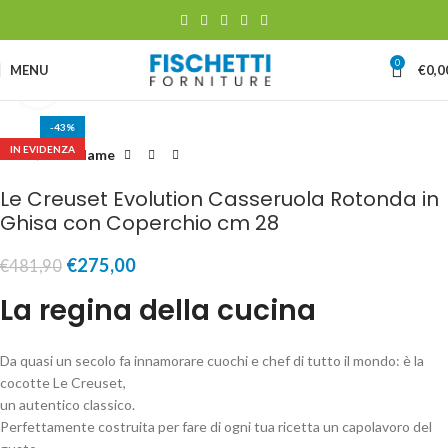
0
MENU
€
0,0
Clicca per ingrandire
-43%
IN EVIDENZA
Home
Pentolame
Le Creuset Evolution Casseruola Rotonda in
Ghisa con Coperchio cm 28
€
275,00
€
481,90
La regina della cucina
Da quasi un secolo fa innamorare cuochi e chef di tutto il mondo: è la
cocotte Le Creuset,
un autentico classico.
Perfettamente costruita per fare di ogni tua ricetta un capolavoro del