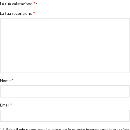
*
La tua valutazione
*
La tua recensione
*
Nome
*
Email
Salva il mio nome, email e sito web in questo browser per la prossima