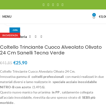
0
MENU
€
0,0
Clicca per ingrandire
-38%
IN EVIDENZA
Home
Coltelleria
Coltello Trinciante Cuoco Alveolato Olivato
24 Cm Sanelli Tecna Verde
€
25,90
€
41,85
Coltello Trinciante Cuoco Alveolato Olivato 24 Cm.
Innovativa gamma di
coltelli professionali
con manici realizzati in due
materiali diversi e lame realizzate in
speciale acciaio inossidabile
NITRO-B con azoto
(1.4916).
Questo nuovo manico ha un’anima
in PP
, saldamente collegata
all’acciaio inossidabile, rivestita da uno spesso strato di
SEBS più
morbido
.