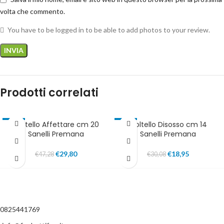
volta che commento.
You have to be logged in to be able to add photos to your review.
Prodotti correlati
Coltello Affettare cm 20
Coltello Disosso cm 14
-37%
-37%
Sanelli Premana
Sanelli Premana
IN EVIDENZA
IN EVIDENZA
€
29,80
€
18,95
€
47,28
€
30,08
0825441769