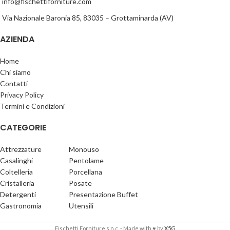
info@fischettiforniture.com
Via Nazionale Baronia 85, 83035 – Grottaminarda (AV)
AZIENDA
Home
Chi siamo
Contatti
Privacy Policy
Termini e Condizioni
CATEGORIE
Attrezzature
Monouso
Casalinghi
Pentolame
Coltelleria
Porcellana
Cristalleria
Posate
Detergenti
Presentazione Buffet
Gastronomia
Utensili
Fischetti Forniture s.n.c. - Made with ♥ by
X5G