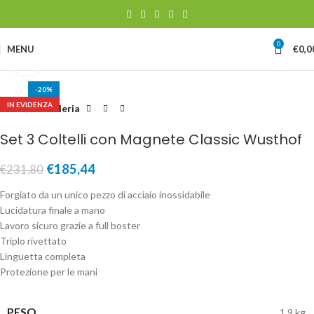
0
MENU
€
0,0
Clicca per ingrandire
-20%
IN EVIDENZA
Home
Coltelleria
Set 3 Coltelli con Magnete Classic Wusthof
€
185,44
€
231,80
Forgiato da un unico pezzo di acciaio inossidabile
Lucidatura finale a mano
Lavoro sicuro grazie a full boster
Triplo rivettato
Linguetta completa
Protezione per le mani
PESO
1,9 kg