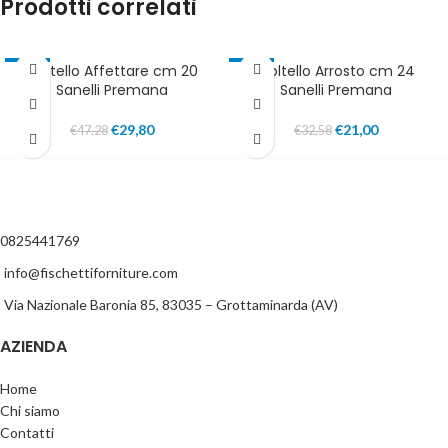
Prodotti correlati
Coltello Affettare cm 20
Coltello Arrosto cm 24
-37%
-36%
Sanelli Premana
Sanelli Premana
IN EVIDENZA
IN EVIDENZA
€
29,80
€
21,00
€
47,28
€
32,58
0825441769
info@fischettiforniture.com
Via Nazionale Baronia 85, 83035 – Grottaminarda (AV)
AZIENDA
Home
Chi siamo
Contatti