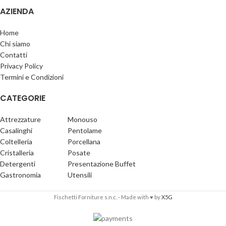
AZIENDA
Home
Chi siamo
Contatti
Privacy Policy
Termini e Condizioni
CATEGORIE
Attrezzature
Monouso
Casalinghi
Pentolame
Coltelleria
Porcellana
Cristalleria
Posate
Detergenti
Presentazione Buffet
Gastronomia
Utensili
Fischetti Forniture s.n.c. - Made with ♥ by
X5G
Servizio