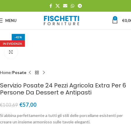
0
MENU
€
0,0
-45%
IN EVIDENZA
Clicca per ingrandire
Home
Posate
Servizio Posate 24 Pezzi Agricola Extra Per 6
Persone Da Dessert e Antipasti
€
57,00
€
103,69
Si abbina perfettamente a tutti gli stili delle porcellane esistenti per
creare un insieme armonioso sulle tavole eleganti.