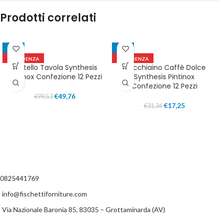
Prodotti correlati
-50%
-45%
IN EVIDENZA
IN EVIDENZA
Coltello Tavola Synthesis
Cucchiaino Caffè Dolce
Pintinox Confezione 12 Pezzi
Synthesis Pintinox
Confezione 12 Pezzi
€
49,76
€
99,53
€
17,25
€
31,36
0825441769
info@fischettiforniture.com
Via Nazionale Baronia 85, 83035 – Grottaminarda (AV)