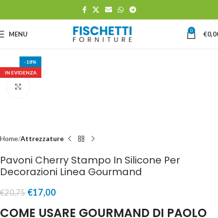
0
MENU
€
0,0
-18%
IN EVIDENZA
Clicca per ingrandire
Home
Attrezzature
Pavoni Cherry Stampo In Silicone Per
Decorazioni Linea Gourmand
€
17,00
€
20,75
COME USARE GOURMAND DI PAOLO