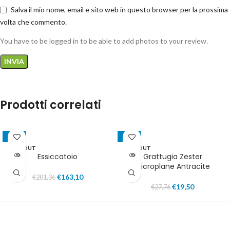
Salva il mio nome, email e sito web in questo browser per la prossima
volta che commento.
You have to be logged in to be able to add photos to your review.
Prodotti correlati
-19%
-30%
SOLD OUT
SOLD OUT
Essiccatoio
Grattugia Zester
IN EVIDENZA
IN EVIDENZA
Microplane Antracite
€
163,10
€
201,36
€
19,50
€
27,76