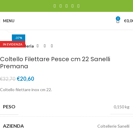
0
MENU
€
0,0
Clicca per ingrandire
-37%
IN EVIDENZA
Home
Coltelleria
Coltello Filettare Pesce cm 22 Sanelli
Premana
€
20,60
€
32,70
Coltello filettare inox cm 22.
PESO
0,150 kg
AZIENDA
Coltellerie Sanelli