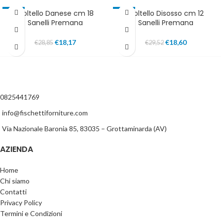
Coltello Danese cm 18
Coltello Disosso cm 12
-37%
-37%
Sanelli Premana
Sanelli Premana
SOLD OUT
IN EVIDENZA
IN EVIDENZA
€
18,17
€
18,60
€
28,85
€
29,52
0825441769
info@fischettiforniture.com
Via Nazionale Baronia 85, 83035 – Grottaminarda (AV)
AZIENDA
Home
Chi siamo
Contatti
Privacy Policy
Termini e Condizioni