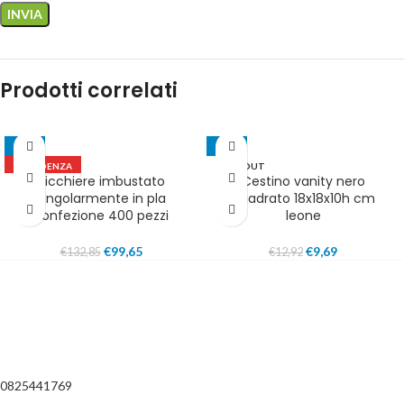
Prodotti correlati
-25%
-25%
IN EVIDENZA
SOLD OUT
Bicchiere imbustato
Cestino vanity nero
IN EVIDENZA
singolarmente in pla
quadrato 18x18x10h cm
confezione 400 pezzi
leone
€
99,65
€
9,69
€
132,85
€
12,92
0825441769