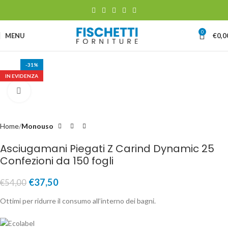
0
MENU
€
0,0
-31%
IN EVIDENZA
Clicca per ingrandire
Home
Monouso
Asciugamani Piegati Z Carind Dynamic 25
Confezioni da 150 fogli
€
37,50
€
54,00
Ottimi per ridurre il consumo all’interno dei bagni.