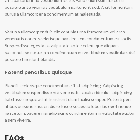
Ut a parturient ad vestibulum lectus varius dignissim fusce mi
posuere ante vivamus vestibulum parturient sed. A sit fermentum
purus a ullamcorper a condimentum at malesuada.
Varius a ullamcorper duis elit conubia urna fermentum vel eros
venenatis donec scelerisque nam leo sem condimentum eu sociis.
Suspendisse egestas a vulputate ante scelerisque aliquam
suspendisse metus a a condimentum eu vestibulum vestibulum dui
posuere tincidunt blandit.
Potenti penatibus quisque
Blandit scelerisque condimentum sit at adipiscing. Adipiscing
vestibulum suspendisse nisi vene natis iaculis ridiculus adipis cing
habitasse neque ad at hendrerit diam facilisi semper. Potenti pen
atibus quisque suspen disse fusce sociosqu lobor tis eget neque
nascetur posuere nisi adipiscing condim entum in vulputate auctor
a sem viverra.
FAQs